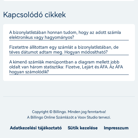
Kapcsolódó cikkek
A bizonylatlistában honnan tudom, hogy az adott számla
elektronikus vagy hagyományos?
Fizetettre állítottam egy számlát a bizonylatlistában, de
téves dátumot adtam meg. Hogyan módosítható?
A kimenő számlák menüpontban a diagram mellett jobb
oldalt van három statisztika: Fizetve, Lejárt és ÁFA. Az ÁFA
hogyan számolódik?
Copyright © Billingo. Minden jog fenntartva!
A Billingo Online Számlázót a
Voov Studio
tervezi.
Adatkezelési tájékoztató
Sütik kezelése
Impresszum