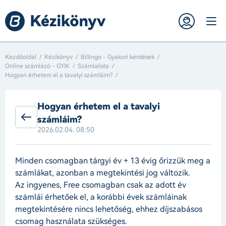
Kezdőoldal
Kézikönyv
Billingo - Gyakori kérdések
Online számlázó - GYIK
Számlalista
Hogyan érhetem el a tavalyi számláim?
Hogyan érhetem el a tavalyi
számláim?
2026.02.04. 08:50
Minden csomagban tárgyi év + 13 évig őrizzük meg a
számlákat, azonban a megtekintési jog változik.
Az ingyenes, Free csomagban csak az adott év
számlái érhetőek el, a korábbi évek számláinak
megtekintésére nincs lehetőség, ehhez díjszabásos
csomag használata szükséges.