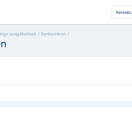
llingo szolgáltatások
Bankszinkron
on