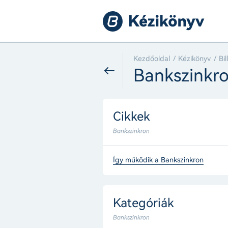
Kezdőoldal
Kézikönyv
Bi
Bankszinkr
Cikkek
Bankszinkron
Így működik a Bankszinkron
Kategóriák
Bankszinkron