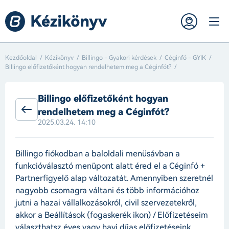
Kezdőoldal
Kézikönyv
Billingo - Gyakori kérdések
Céginfó - GYIK
Billingo előfizetőként hogyan rendelhetem meg a Céginfót?
Billingo előfizetőként hogyan
rendelhetem meg a Céginfót?
2025.03.24. 14:10
Billingo fiókodban a baloldali menüsávban a
funkcióválasztó menüpont alatt éred el a Céginfó +
Partnerfigyelő alap változatát. Amennyiben szeretnél
nagyobb csomagra váltani és több információhoz
jutni a hazai vállalkozásokról, civil szervezetekről,
akkor a Beállítások (fogaskerék ikon) / Előfizetéseim
választhatsz éves vagy havi díjas előfizetéseink