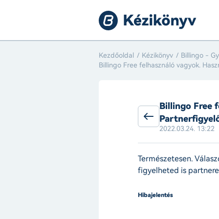
Kezdőoldal
Kézikönyv
Billingo - G
Billingo Free felhasználó vagyok. Hasz
Billingo Free
Partnerfigyel
2022.03.24. 13:22
Természetesen. Válasz
figyelheted is partnere
Hibajelentés