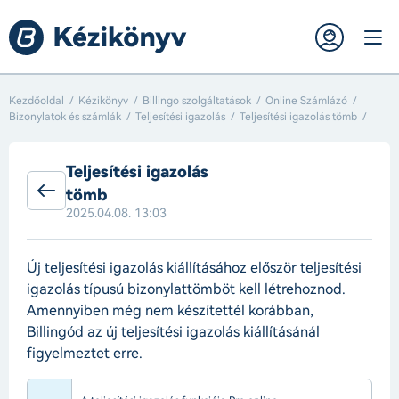
Kezdőoldal
Kézikönyv
Billingo szolgáltatások
Online Számlázó
Bizonylatok és számlák
Teljesítési igazolás
Teljesítési igazolás tömb
Teljesítési igazolás
tömb
2025.04.08. 13:03
Új teljesítési igazolás kiállításához először teljesítési
igazolás típusú bizonylattömböt kell létrehoznod.
Amennyiben még nem készítettél korábban,
Billingód az új teljesítési igazolás kiállításánál
figyelmeztet erre.