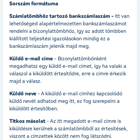
Sorszám formátuma
Számlatömbhöz tartozó bankszámlaszám -
Itt van
lehetőséged alapértelmezetten bankszámlaszámot
rendelni a bizonylattömbhöz, így az adott tömbben
kiállított teljesítési igazolásokon mindig ez a
bankszámlaszám jelenik majd meg.
Küldő e-mail címe
- Bizonylattömbönként
megadhatsz egy küldő e-mail címet, így ha valaki a
válaszol a kiküldött értesítődre, erre a címre érkezik
majd a válasz.
Küldő neve
- A kiküldő e-mail címhez kapcsolódó
küldő nevét adhatod meg itt, ez fog szerepelni a
kiküldött értesítőben.
Titkos másolat
- Az itt megadott e-mail címre is
kiküldésre kerülnek a számlatömbből az értesítések,
viszont a címzettek között nem fog látszódni.