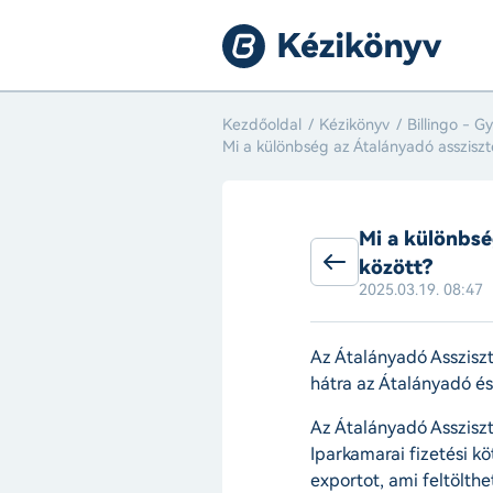
Kezdőoldal
Kézikönyv
Billingo - G
Mi a különbség az Átalányadó assziszt
Mi a különbsé
között?
2025.03.19. 08:47
Az Átalányadó Assziszt
hátra az Átalányadó é
Az Átalányadó Asszisz
Iparkamarai fizetési kö
exportot, ami feltölth