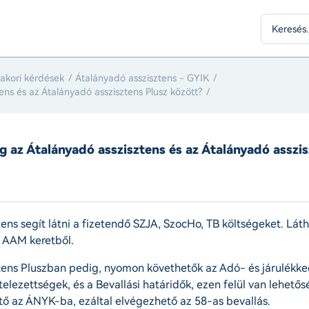
yakori kérdések
Átalányadó asszisztens - GYIK
ens és az Átalányadó asszisztens Plusz között?
g az Átalányadó asszisztens és az Átalányadó asszis
ens segít látni a fizetendő SZJA, SzocHo, TB költségeket. Lát
s AAM keretből.
tens Pluszban pedig, nyomon követhetők az Adó- és járulékk
telezettségek, és a Bevallási határidők, ezen felül van lehetős
ető az ÁNYK-ba, ezáltal elvégezhető az 58-as bevallás.