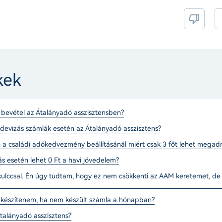
kek
 bevétel az Átalányadó asszisztensben?
devizás számlák esetén az Átalányadó asszisztens?
 a családi adókedvezmény beállításánál miért csak 3 főt lehet megadn
ás esetén lehet 0 Ft a havi jövedelem?
 kulccsal. Én úgy tudtam, hogy ez nem csökkenti az AAM keretemet, de
t készítenem, ha nem készült számla a hónapban?
talányadó asszisztens?