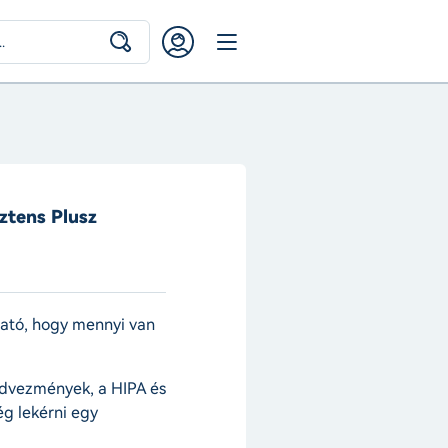
ztens Plusz
ható, hogy mennyi van
edvezmények, a HIPA és
ég lekérni egy