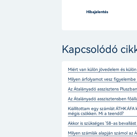
Hibajelentés
Kapcsolódó cik
Miért van külön jövedelem és külön
Milyen árfolyamot vesz figyelembe 
Az Átalányadó asszisztens Pluszban
Az Átalányadó asszisztensben főáll
Kiállítottam egy számlát ÁTHK ÁFA
mégis csökken. Mi a teendő?
Akkor is szükséges '58-as bevallás
Milyen számlák alapján számol az Á