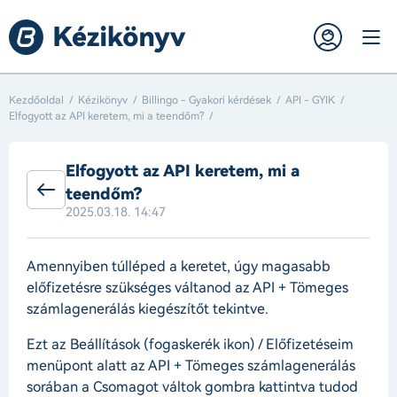
Kezdőoldal
Kézikönyv
Billingo - Gyakori kérdések
API - GYIK
Elfogyott az API keretem, mi a teendőm?
Elfogyott az API keretem, mi a
teendőm?
2025.03.18. 14:47
Amennyiben túlléped a keretet, úgy magasabb
előfizetésre szükséges váltanod az API + Tömeges
számlagenerálás kiegészítőt tekintve.
Ezt az Beállítások (fogaskerék ikon) / Előfizetéseim
menüpont alatt az API + Tömeges számlagenerálás
sorában a Csomagot váltok gombra kattintva tudod