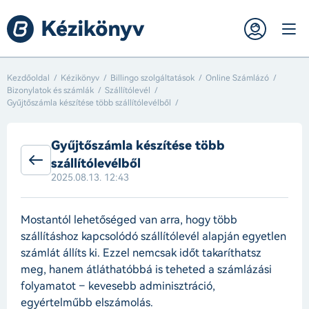
Kezdőoldal
Kézikönyv
Billingo szolgáltatások
Online Számlázó
Bizonylatok és számlák
Szállítólevél
Gyűjtőszámla készítése több szállítólevélből
Gyűjtőszámla készítése több
szállítólevélből
2025.08.13. 12:43
Mostantól lehetőséged van arra, hogy több
szállításhoz kapcsolódó szállítólevél alapján egyetlen
számlát állíts ki. Ezzel nemcsak időt takaríthatsz
meg, hanem átláthatóbbá is teheted a számlázási
folyamatot – kevesebb adminisztráció,
egyértelműbb elszámolás.