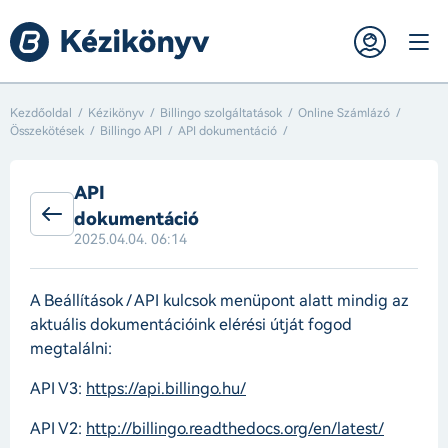
Kezdőoldal
Kézikönyv
Billingo szolgáltatások
Online Számlázó
Összekötések
Billingo API
API dokumentáció
API
dokumentáció
2025.04.04. 06:14
A Beállítások / API kulcsok menüpont alatt mindig az
aktuális dokumentációink elérési útját fogod
megtalálni:
API V3:
https://api.billingo.hu/
API V2:
http://billingo.readthedocs.org/en/latest/