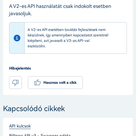
A V2-es API használatát csak indokolt esetben
javasoljuk.
A V2-es API esetében további fejlesztések nem
készülnek, így amennyiben kapcsolatot szeretnél
kiépíteni, azt javasolt a V3-as API-val
eszközölni.
Hibajelentés
Hasznos volt a cikk
Kapcsolódó cikkek
API kulcsok
Billingo API v3 - Swagger példa