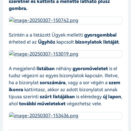
szeretnél és kattints a mellette látható plusz
gombra.
Szintén a a listázott Ügyek melletti
gyorsgombbal
érheted el az
Ügyhöz
kapcsolt
bizonylatok listáját
.
A megjelenő
listában
néhány
gyorsműveletet
is el
tudsz végezni az egyes bizonylatok kapcsán. Illetve,
ha a bizonylat
sorszámára
, vagy a sor végén a
szem
ikonra
kattintasz, akkor az adott bizonylatot annak
típusa szerinti
szűrt listájában
is eléredegy
új lapon
,
ahol
további műveleteket
végezhetsz vele.