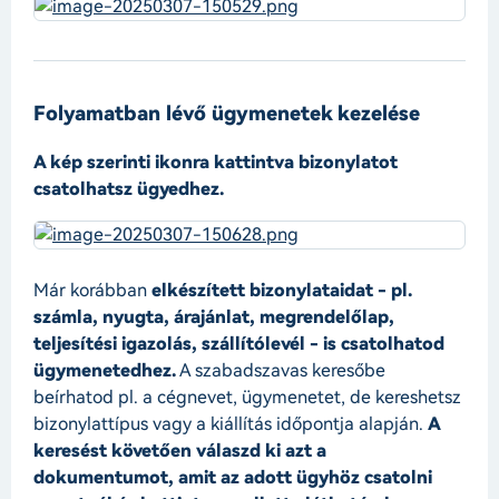
Folyamatban lévő ügymenetek kezelése
A kép szerinti ikonra kattintva bizonylatot
csatolhatsz ügyedhez.
Már korábban
elkészített bizonylataidat - pl.
számla, nyugta, árajánlat, megrendelőlap,
teljesítési igazolás, szállítólevél - is csatolhatod
ügymenetedhez.
A szabadszavas keresőbe
beírhatod pl. a cégnevet, ügymenetet, de kereshetsz
bizonylattípus vagy a kiállítás időpontja alapján.
A
keresést követően válaszd ki azt a
dokumentumot, amit az adott ügyhöz csatolni