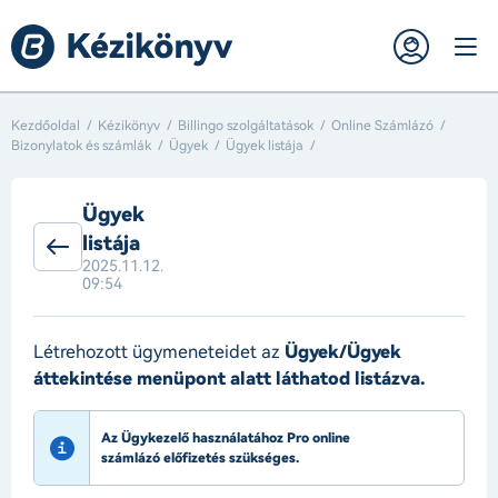
Kezdőoldal
Kézikönyv
Billingo szolgáltatások
Online Számlázó
Bizonylatok és számlák
Ügyek
Ügyek listája
Ügyek
listája
2025.11.12.
09:54
Létrehozott ügymeneteidet az
Ügyek/Ügyek
áttekintése menüpont alatt láthatod listázva.
Az Ügykezelő használatához Pro online
számlázó előfizetés szükséges.