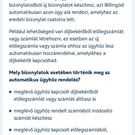
bizonylatodból új bizonylatot készítesz, azt Billingód
automatikusan azon ügy alá rendezi, amelyhez az
eredeti bizonylat csatolva lett.
Például lehetőséged van díjbekérőből előlegszámlát
vagy számlát létrehozni, ez esetben az új
előlegszámla vagy számla ahhoz az ügyhöz lesz
automatikusan hozzárendelve, amelyikhez a
díjbekérőt kapcsoltad.
Mely bizonylatok esetében történik meg az
automatikus ügyhöz rendelés?
meglévő ügyhöz kapcsolt díjbekérőből
előlegszámlát vagy számlát állítasz ki
meglévő ügyhöz rendelt számlából módosító
számlát készítesz
meglévő ügyhöz kapcsolt előlegszámlából,