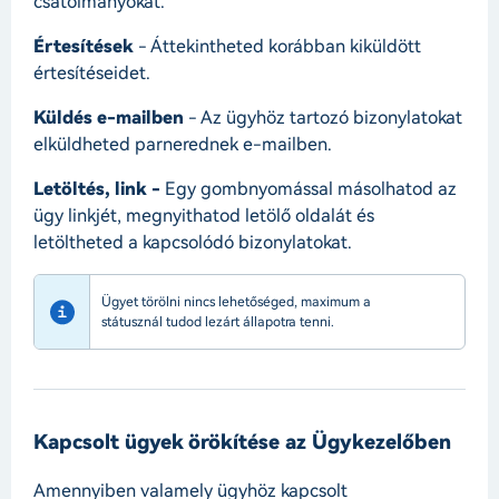
csatolmányokat.
Értesítések
- Áttekintheted korábban kiküldött
értesítéseidet.
Küldés e-mailben
- Az ügyhöz tartozó bizonylatokat
elküldheted parnerednek e-mailben.
Letöltés, link -
Egy gombnyomással másolhatod az
ügy linkjét, megnyithatod letölő oldalát és
letöltheted a kapcsolódó bizonylatokat.
Ügyet törölni nincs lehetőséged, maximum a
státusznál tudod lezárt állapotra tenni.
Kapcsolt ügyek örökítése az Ügykezelőben
Amennyiben valamely ügyhöz kapcsolt