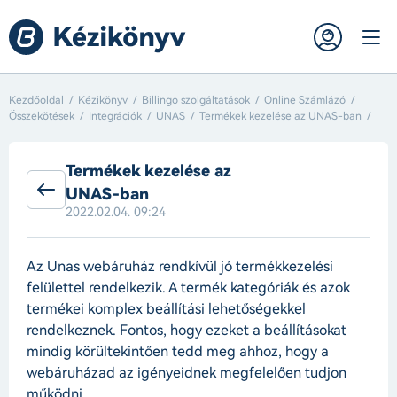
Kezdőoldal
Kézikönyv
Billingo szolgáltatások
Online Számlázó
Összekötések
Integrációk
UNAS
Termékek kezelése az UNAS-ban
Termékek kezelése az
UNAS-ban
2022.02.04. 09:24
Az Unas webáruház rendkívül jó termékkezelési
felülettel rendelkezik. A termék kategóriák és azok
termékei komplex beállítási lehetőségekkel
rendelkeznek. Fontos, hogy ezeket a beállításokat
mindig körültekintően tedd meg ahhoz, hogy a
webáruházad az igényeidnek megfelelően tudjon
működni.