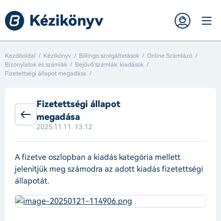
Kezdőoldal
Kézikönyv
Billingo szolgáltatások
Online Számlázó
Bizonylatok és számlák
Bejövő számlák: kiadások
Fizetettségi állapot megadása
Fizetettségi állapot
megadása
2025.11.11. 13:12
A fizetve oszlopban a kiadás kategória mellett
jelenítjük meg számodra az adott kiadás fizetettségi
állapotát.