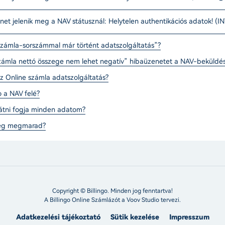
net jelenik meg a NAV státusznál: Helytelen authentikációs adatok! (
 számla-sorszámmal már történt adatszolgáltatás”?
számla nettó összege nem lehet negatív” hibaüzenetet a NAV-beküldé
az Online számla adatszolgáltatás?
o a NAV felé?
átni fogja minden adatom?
ség megmarad?
Copyright © Billingo. Minden jog fenntartva!
A Billingo Online Számlázót a
Voov Studio
tervezi.
Adatkezelési tájékoztató
Sütik kezelése
Impresszum