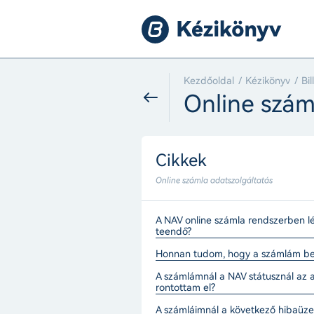
Kezdőoldal
Kézikönyv
Bi
Online szám
Cikkek
Online számla adatszolgáltatás
A NAV online számla rendszerben lé
teendő?
Honnan tudom, hogy a számlám bek
A számlámnál a NAV státusznál az 
rontottam el?
A számláimnál a következő hibaüze