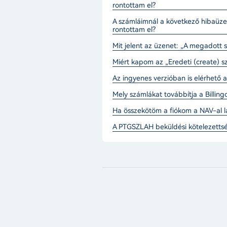
rontottam el?
A számláimnál a következő hibaüze
rontottam el?
Mit jelent az üzenet: „A megadott
Miért kapom az „Eredeti (create) 
Az ingyenes verzióban is elérhető 
Mely számlákat továbbítja a Billing
Ha összekötöm a fiókom a NAV-al l
A PTGSZLAH beküldési kötelezett