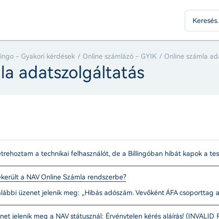
llingo - Gyakori kérdések
Online számlázó - GYIK
Online számla ad
la adatszolgáltatás
trehoztam a technikai felhasználót, de a Billingóban hibát kapok a tes
erült a NAV Online Számla rendszerbe?
alábbi üzenet jelenik meg: „Hibás adószám. Vevőként ÁFA csoporttag
net jelenik meg a NAV státusznál: Érvénytelen kérés aláírás! (INVAL