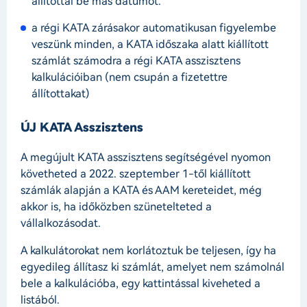
állítottál be más dátumot.
a régi KATA zárásakor automatikusan figyelembe
veszünk minden, a KATA időszaka alatt kiállított
számlát számodra a régi KATA asszisztens
kalkulációiban (nem csupán a fizetettre
állítottakat)
ÚJ KATA Asszisztens
A megújult KATA asszisztens segítségével nyomon
követheted a 2022. szeptember 1-től kiállított
számlák alapján a KATA és AAM kereteidet, még
akkor is, ha időközben szünetelteted a
vállalkozásodat.
A kalkulátorokat nem korlátoztuk be teljesen, így ha
egyedileg állítasz ki számlát, amelyet nem számolnál
bele a kalkulációba, egy kattintással kiveheted a
listából.