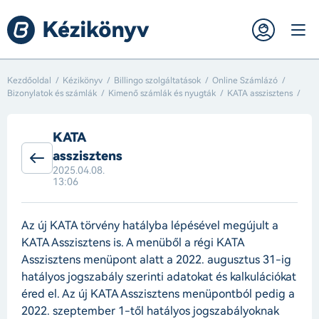
Kezdőoldal
Kézikönyv
Billingo szolgáltatások
Online Számlázó
Bizonylatok és számlák
Kimenő számlák és nyugták
KATA asszisztens
KATA
asszisztens
2025.04.08.
13:06
Az új KATA törvény hatályba lépésével megújult a
KATA Asszisztens is. A menüből a régi KATA
Asszisztens menüpont alatt a 2022. augusztus 31-ig
hatályos jogszabály szerinti adatokat és kalkulációkat
éred el. Az új KATA Asszisztens menüpontból pedig a
2022. szeptember 1-től hatályos jogszabályoknak