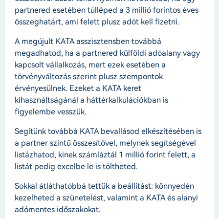
partnered esetében túlléped a 3 millió forintos éves
összeghatárt, ami felett plusz adót kell fizetni.
A megújult KATA asszisztensben továbbá
megadhatod, ha a partnered külföldi adóalany vagy
kapcsolt vállalkozás, mert ezek esetében a
törvényváltozás szerint plusz szempontok
érvényesülnek. Ezeket a KATA keret
kihasználtságánál a háttérkalkulációkban is
figyelembe vesszük.
Segítünk továbbá KATA bevallásod elkészítésében is
a partner szintű összesítővel, melynek segítségével
listázhatod, kinek számláztál 1 millió forint felett, a
listát pedig excelbe le is töltheted.
Sokkal átláthatóbbá tettük a beállítást: könnyedén
kezelheted a szünetelést, valamint a KATA és alanyi
adómentes időszakokat.