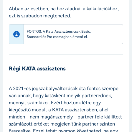
Abban az esetben, ha hozzáadnál a kalkulációkhoz,
ezt is szabadon megteheted.
FONTOS: A Kata Asszisztens csak Basic,
Standard és Pro csomagban érhető el.
Régi KATA asszisztens
A 2021-es jogszabályváltozások óta fontos szerepe
van annak, hogy katásként melyik partnerednek,
mennyit számlázol. Ezért hoztunk létre egy
kiegészítő modult a KATA asszisztensben, ahol
minden - nem magánszemély - partner felé kiállított
számlázott értéket megjelenítünk partner szinten
összesítve. Ezzel tehát nyomon követheted, ha egy